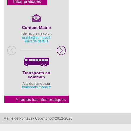
Infos pratiques
Contact Mairie
Numéros d’urgence
Tél: 04 78 48 42 25
Pompiers : 18
mairie@pomeys.fr
Police secours : 17
Plus de détails
Transports en
Horaires Mairie
commun
Cliquez ici
A la demande sur
transports.rhone.fr
Toutes les infos pratiques
Mairie de Pomeys - Copyright © 2012-2026