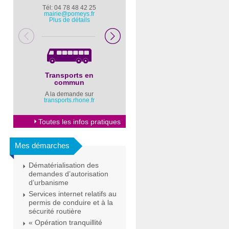
Tél: 04 78 48 42 25
Pompiers : 18
mairie@pomeys.fr
Police secours : 17
Plus de détails
Transports en
Horaires Mairie
commun
Cliquez ici
A la demande sur
transports.rhone.fr
Toutes les infos pratiques
Mes démarches
Dématérialisation des
demandes d’autorisation
d’urbanisme
Services internet relatifs au
permis de conduire et à la
sécurité routière
« Opération tranquillité