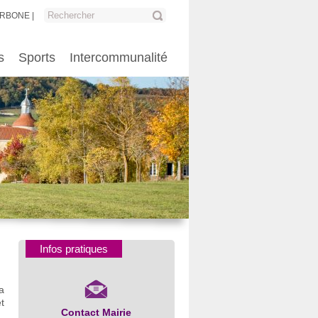
ARBONE
s
Sports
Intercommunalité
Infos pratiques
a
t
Contact Mairie
Numéros d’urgence