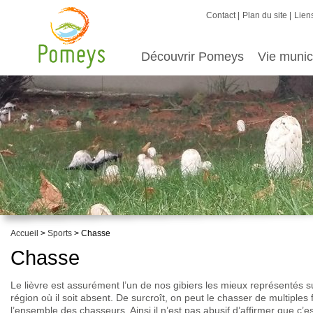
Contact
Plan du site
Liens
Découvrir Pomeys
Vie munic
Accueil
>
Sports
> Chasse
Chasse
Le lièvre est assurément l’un de nos gibiers les mieux représentés s
région où il soit absent. De surcroît, on peut le chasser de multiple
l’ensemble des chasseurs. Ainsi il n’est pas abusif d’affirmer que c’e