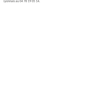
Lyonnais au 04 78 19 05 14.