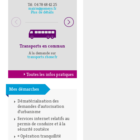
Tél: 04 78 48 42 25
Pompiers : 18
mairie@pomeys.fr
Police secours : 17
Plus de détails
Transports en commun
Horaires Mairie
A la demande sur
Cliquez ici
transports.rhone.fr
Toutes les infos pratiques
Mes démarches
Dématérialisation des
demandes d’autorisation
d’urbanisme
Services internet relatifs au
permis de conduire et à la
sécurité routière
« Opération tranquillité