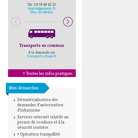
Tél: 04 78 48 42 25
Pompiers : 18
mairie@pomeys.fr
Police secours : 17
Plus de détails
Transports en commun
Horaires Mairie
A la demande sur
Cliquez ici
transports.rhone.fr
Toutes les infos pratiques
Mes démarches
Dématérialisation des
demandes d’autorisation
d’urbanisme
Services internet relatifs au
permis de conduire et à la
sécurité routière
« Opération tranquillité