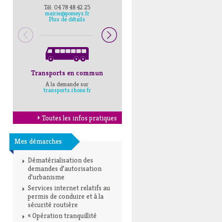
Tél: 04 78 48 42 25
Pompiers : 18
mairie@pomeys.fr
Police secours : 17
Plus de détails
Transports en commun
Horaires Mairie
A la demande sur
Cliquez ici
transports.rhone.fr
Toutes les infos pratiques
Mes démarches
Dématérialisation des
demandes d’autorisation
d’urbanisme
Services internet relatifs au
permis de conduire et à la
sécurité routière
« Opération tranquillité