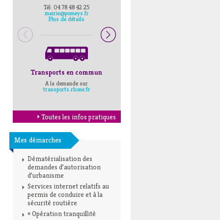
Tél: 04 78 48 42 25
Pompiers : 18
mairie@pomeys.fr
Police secours : 17
Plus de détails
Transports en commun
Horaires Mairie
A la demande sur
Cliquez ici
transports.rhone.fr
Toutes les infos pratiques
Mes démarches
Dématérialisation des
demandes d’autorisation
d’urbanisme
Services internet relatifs au
permis de conduire et à la
sécurité routière
« Opération tranquillité