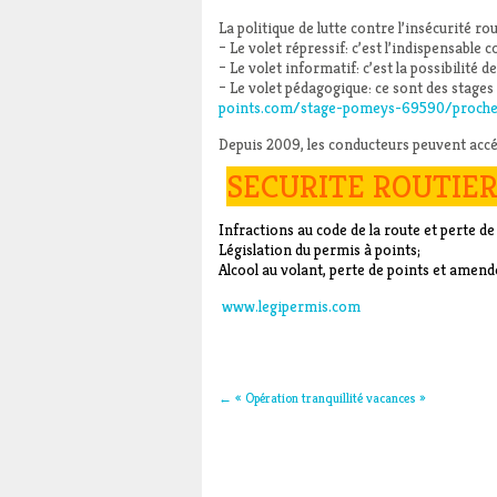
La politique de lutte contre l’insécurité r
– Le volet répressif: c’est l’indispensable 
– Le volet informatif: c’est la possibilité 
– Le volet pédagogique: ce sont des stages 
points.com/stage-pomeys-69590/proch
Depuis 2009, les conducteurs peuvent accéd
SECURITE ROUTIE
Infractions au code de la route et perte de
Législation du permis à points;
Alcool au volant, perte de points et amend
www.legipermis.com
←
« Opération tranquillité vacances »