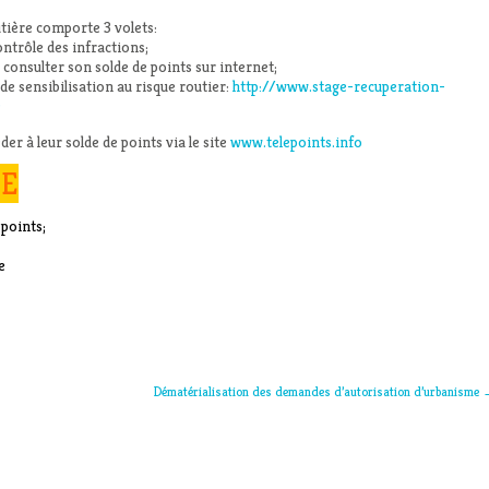
outière comporte 3 volets:
contrôle des infractions;
de consulter son solde de points sur internet;
de sensibilisation au risque routier:
http://www.stage-recuperation-
e
er à leur solde de points via le site
www.telepoints.info
RE
 points;
e
Dématérialisation des demandes d’autorisation d’urbanisme