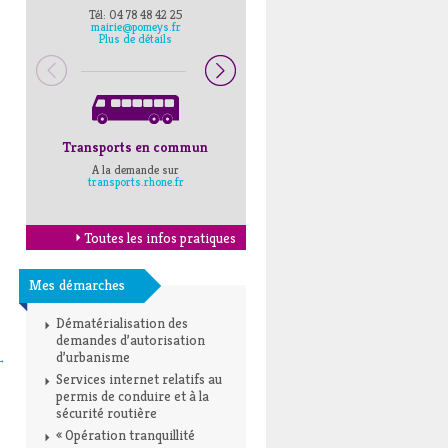
Tél: 04 78 48 42 25
Pompiers : 18
mairie@pomeys.fr
Police secours : 17
Plus de détails
Transports en commun
Horaires Mairie
A la demande sur
Cliquez ici
transports.rhone.fr
Toutes les infos pratiques
Mes démarches
Dématérialisation des
demandes d’autorisation
d’urbanisme
→
Services internet relatifs au
permis de conduire et à la
sécurité routière
« Opération tranquillité