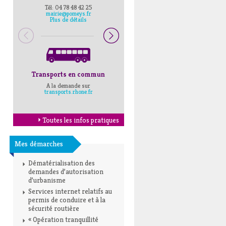
Tél: 04 78 48 42 25
Pompiers : 18
mairie@pomeys.fr
Police secours : 17
Plus de détails
Transports en commun
Horaires Mairie
A la demande sur
Cliquez ici
transports.rhone.fr
Toutes les infos pratiques
Mes démarches
Dématérialisation des
demandes d’autorisation
d’urbanisme
Services internet relatifs au
permis de conduire et à la
sécurité routière
« Opération tranquillité