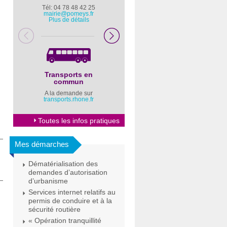
Tél: 04 78 48 42 25
Pompiers : 18
mairie@pomeys.fr
Police secours : 17
Plus de détails
Transports en
Horaires Mairie
commun
Cliquez ici
A la demande sur
transports.rhone.fr
Toutes les infos pratiques
Mes démarches
Dématérialisation des
demandes d’autorisation
d’urbanisme
Services internet relatifs au
permis de conduire et à la
sécurité routière
« Opération tranquillité