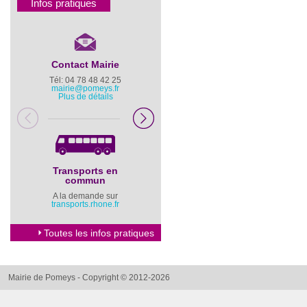
Infos pratiques
Contact Mairie
Numéros d’urgence
Tél: 04 78 48 42 25
Pompiers : 18
mairie@pomeys.fr
Police secours : 17
Plus de détails
Transports en
Horaires Mairie
commun
Cliquez ici
A la demande sur
transports.rhone.fr
Toutes les infos pratiques
Mairie de Pomeys - Copyright © 2012-2026