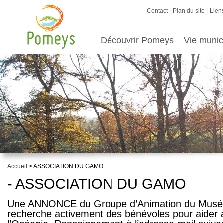
Contact
Plan du site
Liens
Découvrir Pomeys
Vie munic
Accueil
> ASSOCIATION DU GAMO
- ASSOCIATION DU GAMO
Une ANNONCE du
G
roupe d’
A
nimation du
M
usé
recherche activement des bénévoles pour aider