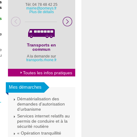
s
Tél: 04 78 48 42 25
Pompiers : 18
s
mairie@pomeys.fr
Police secours : 17
Plus de détails
s
e
Transports en
Horaires Mairie
commun
e
Cliquez ici
u
A la demande sur
transports.rhone.fr
Toutes les infos pratiques
Mes démarches
Dématérialisation des
→
demandes d’autorisation
d’urbanisme
Services internet relatifs au
permis de conduire et à la
sécurité routière
« Opération tranquillité