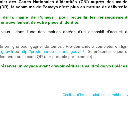
ier des Cartes Nationales d’Identités (CNI) auprès des mairie
 (DR), la commune de Pomeys n’est plus en mesure de délivrer le
at de la mairie de Pomeys pour recueillir les renseignement
renouvellement de votre pièce d’identité.
-vous dans l’une des mairies dotées d’un dispositif d’accueil d
nde en ligne pour gagner du temps : Pré-demande à compléter en lign
gouv.fr
ou
http://predemande-cni.ants.gouv.fr/
. Se présenter le jour d
demande ou le code QR (sur portable par exemple)
rver un voyage avant d’avoir vérifier la validité de vos pièces
Certificat d’immatriculation d’un véhicule