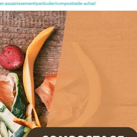
et-assainissement/particulier/compost/aide-achat/