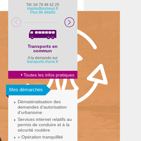
Tél: 04 78 48 42 25
Pompiers : 18
mairie@pomeys.fr
Police secours : 17
Plus de détails
Transports en
Horaires Mairie
commun
Cliquez ici
A la demande sur
transports.rhone.fr
Toutes les infos pratiques
Mes démarches
Dématérialisation des
demandes d’autorisation
d’urbanisme
Services internet relatifs au
permis de conduire et à la
sécurité routière
« Opération tranquillité