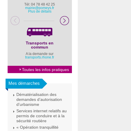
Tél: 04 78 48 42 25
Pompiers : 18
mairie@pomeys.fr
Police secours : 17
Plus de détails
Transports en
Horaires Mairie
commun
Cliquez ici
A la demande sur
transports.rhone.fr
Toutes les infos pratiques
Mes démarches
Dématérialisation des
demandes d’autorisation
d’urbanisme
Services internet relatifs au
permis de conduire et à la
sécurité routière
« Opération tranquillité