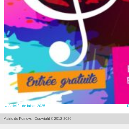
←
Activités de loisirs 2025
R
Mairie de Pomeys - Copyright © 2012-2026