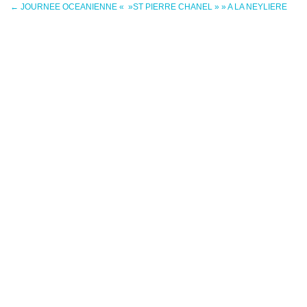
←
JOURNEE OCEANIENNE « »ST PIERRE CHANEL » » A LA NEYLIERE