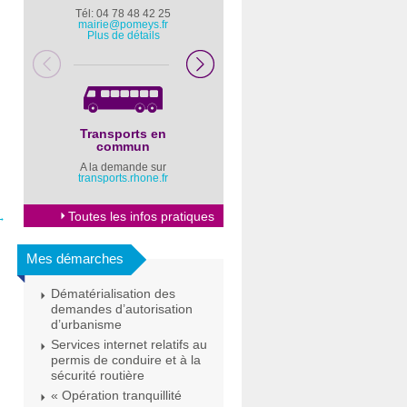
Tél: 04 78 48 42 25
Pompiers : 18
mairie@pomeys.fr
Police secours : 17
Plus de détails
Transports en
Horaires Mairie
commun
Cliquez ici
A la demande sur
transports.rhone.fr
Toutes les infos pratiques
→
Mes démarches
Dématérialisation des
demandes d’autorisation
d’urbanisme
Services internet relatifs au
permis de conduire et à la
sécurité routière
« Opération tranquillité