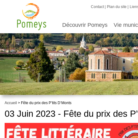
Contact
Plan du site
Liens
Découvrir Pomeys
Vie munic
Accueil
> Fête du prix des P’tits D’Monts
03 Juin 2023 - Fête du prix des P’