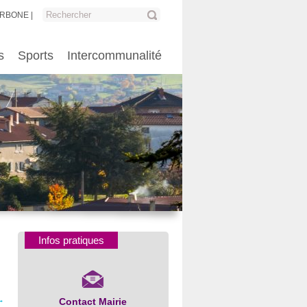
ARBONE
s
Sports
Intercommunalité
Infos pratiques
→
Contact Mairie
Numéros d’urgence