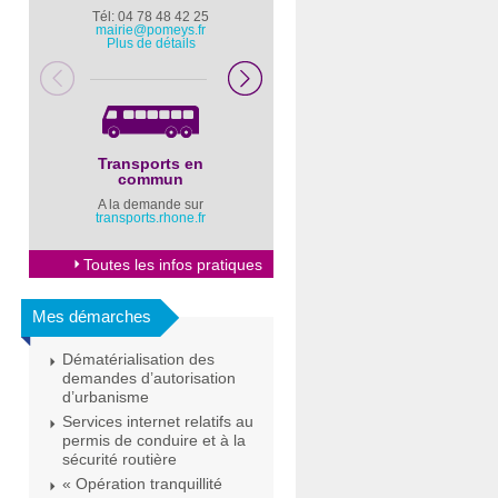
Tél: 04 78 48 42 25
Pompiers : 18
mairie@pomeys.fr
Police secours : 17
Plus de détails
Transports en
Horaires Mairie
commun
Cliquez ici
A la demande sur
transports.rhone.fr
Toutes les infos pratiques
Mes démarches
Dématérialisation des
demandes d’autorisation
d’urbanisme
Services internet relatifs au
permis de conduire et à la
sécurité routière
« Opération tranquillité