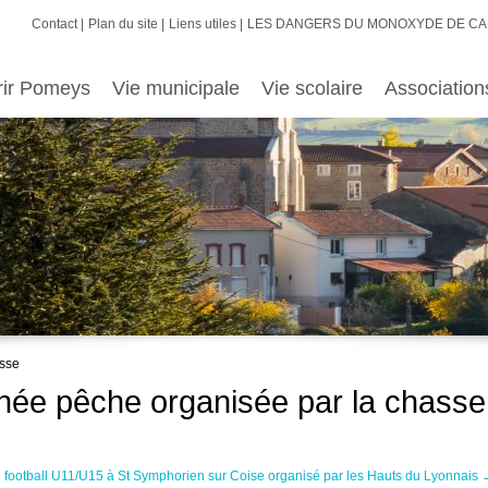
Contact
Plan du site
Liens utiles
LES DANGERS DU MONOXYDE DE C
rir Pomeys
Vie municipale
Vie scolaire
Association
asse
rnée pêche organisée par la chasse
 football U11/U15 à St Symphorien sur Coise organisé par les Hauts du Lyonnais