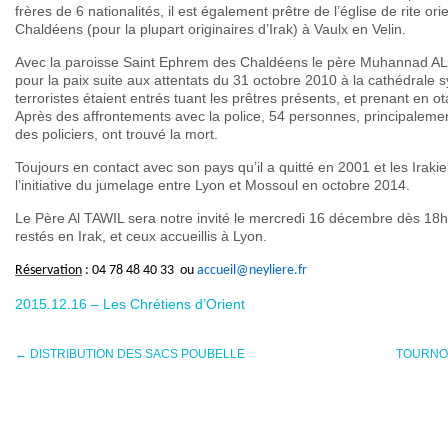
frères de 6 nationalités, il est également
prêtre de l’église de rite o
Chaldéens
(pour la plupart originaires d’Irak) à Vaulx en Velin.
Avec la paroisse Saint Ephrem des Chaldéens le père Muhannad AL
pour la paix
suite aux attentats du 31 octobre 2010 à la cathédrale 
terroristes étaient entrés tuant les prêtres présents, et prenant en ot
Après des affrontements avec la police, 54 personnes, principaleme
des policiers, ont trouvé la mort.
Toujours en contact avec son pays qu’il a quitté en 2001 et les Irakie
l’initiative du jumelage entre Lyon et Mossoul en octobre 2014.
Le Père Al TAWIL sera notre invité le mercredi 16 décembre dès 18h
restés en Irak, et ceux accueillis à Lyon.
Réservation
: 04 78 48 40 33
ou
accueil@neyliere.fr
2015.12.16 – Les Chrétiens d’Orient
←
DISTRIBUTION DES SACS POUBELLE
TOURNOI