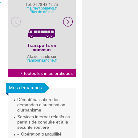
→
Tél: 04 78 48 42 25
Pompiers : 18
mairie@pomeys.fr
Police secours : 17
Plus de détails
Transports en
Horaires Mairie
commun
Cliquez ici
A la demande sur
transports.rhone.fr
Toutes les infos pratiques
Mes démarches
Dématérialisation des
demandes d’autorisation
d’urbanisme
Services internet relatifs au
permis de conduire et à la
sécurité routière
« Opération tranquillité