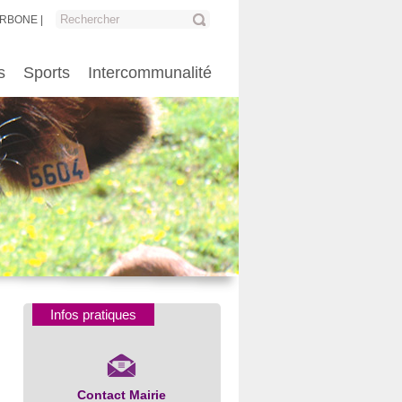
ARBONE
s
Sports
Intercommunalité
Infos pratiques
Contact Mairie
Numéros d’urgence