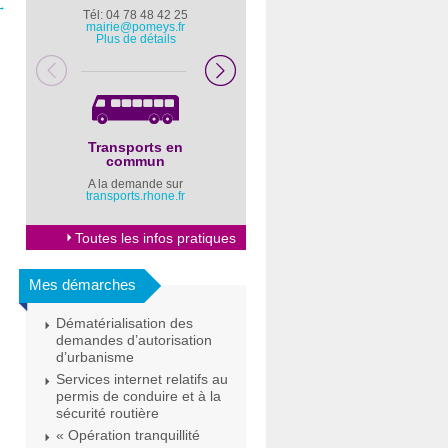
→
Tél: 04 78 48 42 25
Pompiers : 18
mairie@pomeys.fr
Police secours : 17
Plus de détails
Transports en
Horaires Mairie
commun
Cliquez ici
A la demande sur
transports.rhone.fr
Toutes les infos pratiques
Mes démarches
Dématérialisation des
demandes d’autorisation
d’urbanisme
Services internet relatifs au
permis de conduire et à la
sécurité routière
« Opération tranquillité