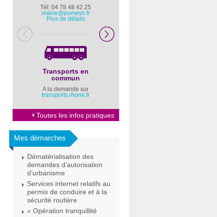
Tél: 04 78 48 42 25
Pompiers : 18
mairie@pomeys.fr
Police secours : 17
Plus de détails
Transports en
Horaires Mairie
commun
Cliquez ici
A la demande sur
transports.rhone.fr
Toutes les infos pratiques
Mes démarches
Dématérialisation des
demandes d’autorisation
d’urbanisme
Services internet relatifs au
permis de conduire et à la
sécurité routière
« Opération tranquillité