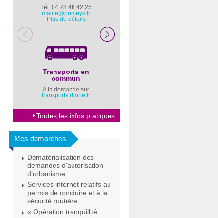
Tél: 04 78 48 42 25
Pompiers : 18
mairie@pomeys.fr
Police secours : 17
Plus de détails
→
Transports en
Horaires Mairie
commun
Cliquez ici
A la demande sur
transports.rhone.fr
Toutes les infos pratiques
Mes démarches
Dématérialisation des
demandes d’autorisation
d’urbanisme
Services internet relatifs au
permis de conduire et à la
sécurité routière
« Opération tranquillité