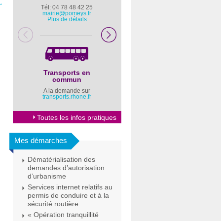
→
Tél: 04 78 48 42 25
Pompiers : 18
mairie@pomeys.fr
Police secours : 17
Plus de détails
Transports en
Horaires Mairie
commun
Cliquez ici
A la demande sur
transports.rhone.fr
Toutes les infos pratiques
Mes démarches
Dématérialisation des
demandes d’autorisation
d’urbanisme
Services internet relatifs au
permis de conduire et à la
sécurité routière
« Opération tranquillité