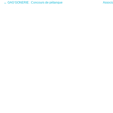
←
GAG’GONERIE : Concours de pétanque
Associ