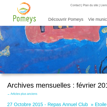
Contact
Plan du site
Liens
Découvrir Pomeys
Vie munic
Archives mensuelles :
février 20
←
Articles plus anciens
27 Octobre 2015 - Repas Annuel Club » Etoile