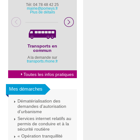
Tél: 04 78 48 42 25
Pompiers : 18
mairie@pomeys.fr
Police secours : 17
Plus de détails
Transports en
Horaires Mairie
commun
Cliquez ici
A la demande sur
transports.rhone.fr
Toutes les infos pratiques
Mes démarches
Dématérialisation des
demandes d’autorisation
d’urbanisme
Services internet relatifs au
permis de conduire et à la
sécurité routière
« Opération tranquillité