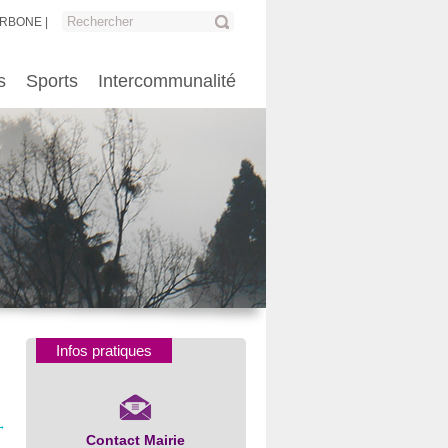
ARBONE
s
Sports
Intercommunalité
Infos pratiques
→
Contact Mairie
Numéros d’urgence