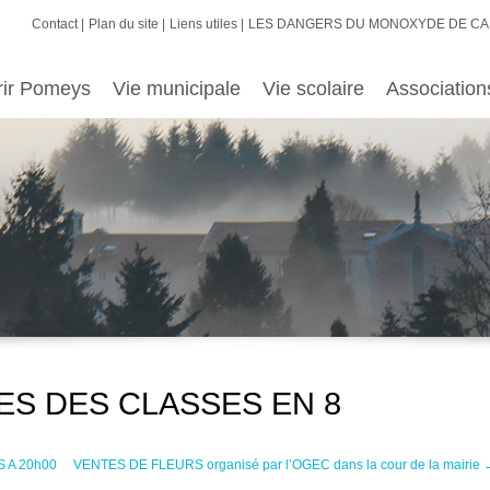
Contact
Plan du site
Liens utiles
LES DANGERS DU MONOXYDE DE C
rir Pomeys
Vie municipale
Vie scolaire
Association
FETES DES CLASSES EN 8
 A 20h00
VENTES DE FLEURS organisé par l’OGEC dans la cour de la mairie