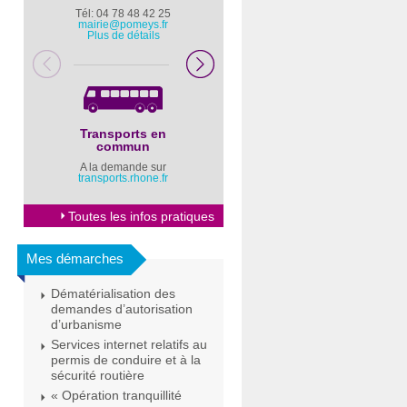
Tél: 04 78 48 42 25
Pompiers : 18
mairie@pomeys.fr
Police secours : 17
Plus de détails
Transports en
Horaires Mairie
commun
Cliquez ici
A la demande sur
transports.rhone.fr
Toutes les infos pratiques
Mes démarches
Dématérialisation des
demandes d’autorisation
d’urbanisme
Services internet relatifs au
permis de conduire et à la
sécurité routière
« Opération tranquillité