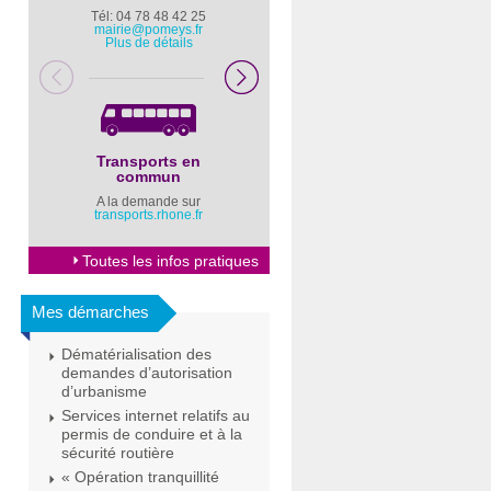
Tél: 04 78 48 42 25
Pompiers : 18
mairie@pomeys.fr
Police secours : 17
Plus de détails
Transports en
Horaires Mairie
commun
Cliquez ici
A la demande sur
transports.rhone.fr
Toutes les infos pratiques
Mes démarches
Dématérialisation des
demandes d’autorisation
d’urbanisme
Services internet relatifs au
permis de conduire et à la
sécurité routière
« Opération tranquillité