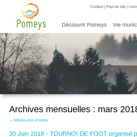
Contact
Plan du site
Liens
Découvrir Pomeys
Vie munic
Archives mensuelles :
mars 201
←
Articles plus anciens
30 Juin 2018 - TOURNOI DE FOOT organisé pa