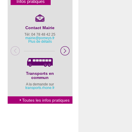
Infos pratiques
Contact Mairie
Numéros d’urgence
Tél: 04 78 48 42 25
Pompiers : 18
mairie@pomeys.fr
Police secours : 17
Plus de détails
Transports en
Horaires Mairie
commun
Cliquez ici
A la demande sur
transports.rhone.fr
Toutes les infos pratiques