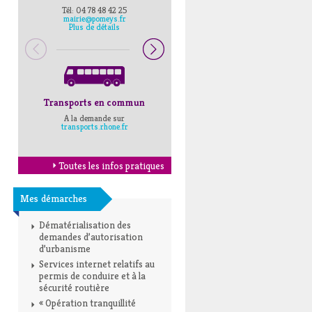
Tél: 04 78 48 42 25
Pompiers : 18
mairie@pomeys.fr
Police secours : 17
Plus de détails
Transports en commun
Horaires Mairie
A la demande sur
Cliquez ici
transports.rhone.fr
Toutes les infos pratiques
Mes démarches
Dématérialisation des
demandes d’autorisation
d’urbanisme
Services internet relatifs au
permis de conduire et à la
sécurité routière
« Opération tranquillité