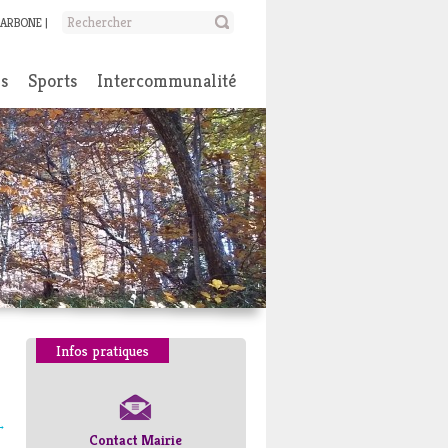
CARBONE
ns
Sports
Intercommunalité
Infos pratiques
→
Contact Mairie
Numéros d’urgence