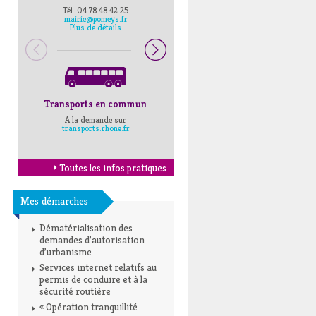
Tél: 04 78 48 42 25
Pompiers : 18
mairie@pomeys.fr
Police secours : 17
Plus de détails
Transports en commun
Horaires Mairie
A la demande sur
Cliquez ici
transports.rhone.fr
Toutes les infos pratiques
Mes démarches
Dématérialisation des
demandes d’autorisation
d’urbanisme
Services internet relatifs au
permis de conduire et à la
sécurité routière
« Opération tranquillité