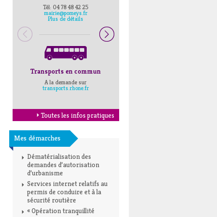
Tél: 04 78 48 42 25
Pompiers : 18
mairie@pomeys.fr
Police secours : 17
Plus de détails
Transports en commun
Horaires Mairie
A la demande sur
Cliquez ici
transports.rhone.fr
Toutes les infos pratiques
Mes démarches
Dématérialisation des
demandes d’autorisation
d’urbanisme
Services internet relatifs au
permis de conduire et à la
sécurité routière
« Opération tranquillité