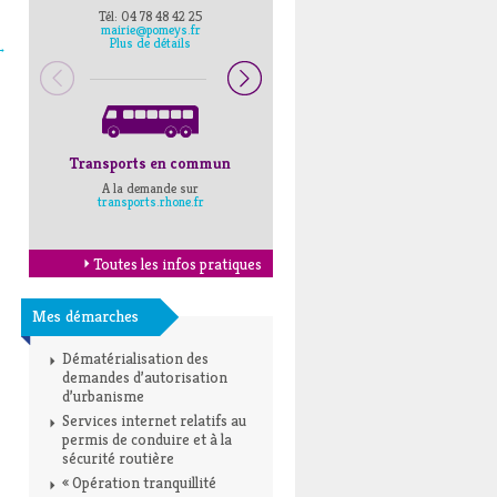
Tél: 04 78 48 42 25
Pompiers : 18
mairie@pomeys.fr
Police secours : 17
Plus de détails
→
Transports en commun
Horaires Mairie
A la demande sur
Cliquez ici
transports.rhone.fr
Toutes les infos pratiques
Mes démarches
Dématérialisation des
demandes d’autorisation
d’urbanisme
Services internet relatifs au
permis de conduire et à la
sécurité routière
« Opération tranquillité