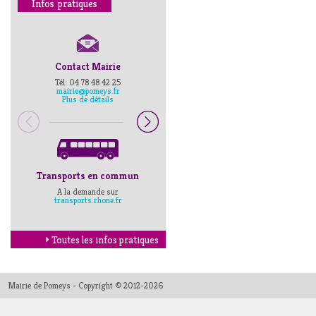
Infos pratiques
Contact Mairie
Numéros d’urgence
Tél: 04 78 48 42 25
Pompiers : 18
mairie@pomeys.fr
Police secours : 17
Plus de détails
Transports en commun
Horaires Mairie
A la demande sur
Cliquez ici
transports.rhone.fr
Toutes les infos pratiques
Mairie de Pomeys - Copyright © 2012-2026