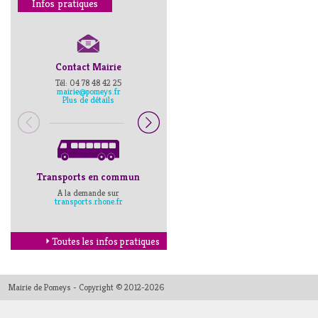
Infos pratiques
Contact Mairie
Numéros d’urgence
Tél: 04 78 48 42 25
Pompiers : 18
mairie@pomeys.fr
Police secours : 17
Plus de détails
Transports en commun
Horaires Mairie
A la demande sur
Cliquez ici
transports.rhone.fr
Toutes les infos pratiques
Mairie de Pomeys - Copyright © 2012-2026