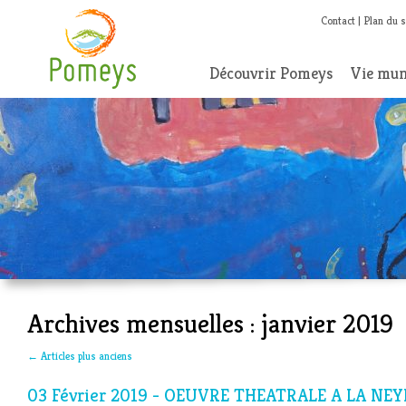
Contact
Plan du s
Découvrir Pomeys
Vie mun
Archives mensuelles :
janvier 2019
←
Articles plus anciens
03 Février 2019 - OEUVRE THEATRALE A LA NEY