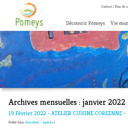
Contact
Plan du s
Découvrir Pomeys
Vie mun
Archives mensuelles :
janvier 2022
19 Février 2022 - ATELIER CUISINE COREENNE 
Publié dans
Actualités - agenda
|