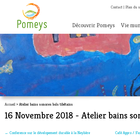
Contact
Plan du s
Découvrir Pomeys
Vie mun
Accueil
> Atelier bains sonores bols tibétains
16 Novembre 2018 - Atelier bains son
←
Conference sur le dévelopement durable à la Neylière
Café Appro / S’a