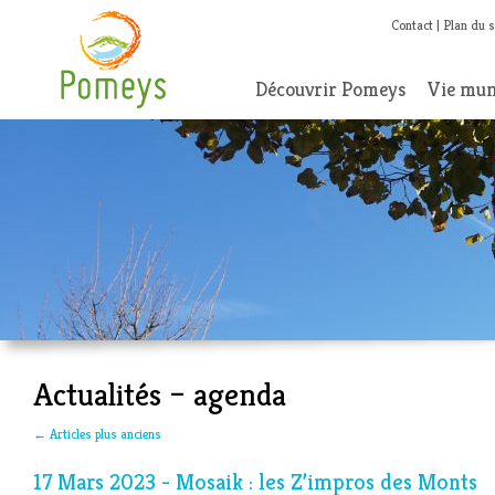
Contact
Plan du s
Découvrir Pomeys
Vie mun
Actualités – agenda
←
Articles plus anciens
17 Mars 2023 - Mosaik : les Z’impros des Monts