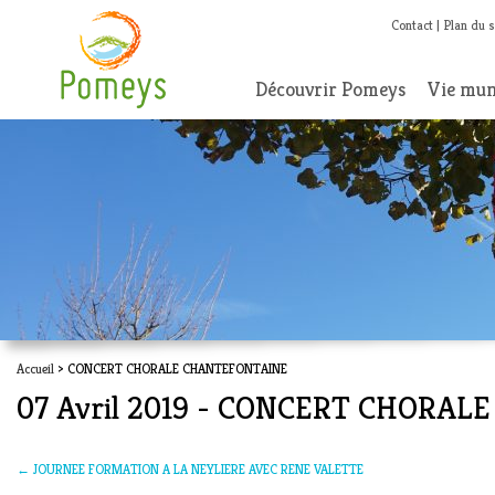
Contact
Plan du s
Découvrir Pomeys
Vie mun
Accueil
> CONCERT CHORALE CHANTEFONTAINE
07 Avril 2019 - CONCERT CHORA
←
JOURNEE FORMATION A LA NEYLIERE AVEC RENE VALETTE