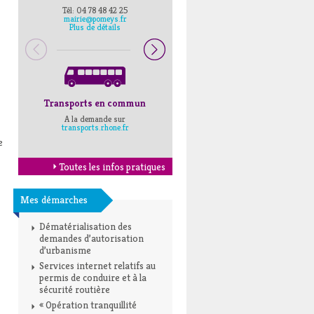
Tél: 04 78 48 42 25
Pompiers : 18
mairie@pomeys.fr
Police secours : 17
Plus de détails
Transports en commun
Horaires Mairie
A la demande sur
Cliquez ici
transports.rhone.fr
e
Toutes les infos pratiques
Mes démarches
Dématérialisation des
demandes d’autorisation
d’urbanisme
Services internet relatifs au
permis de conduire et à la
sécurité routière
« Opération tranquillité