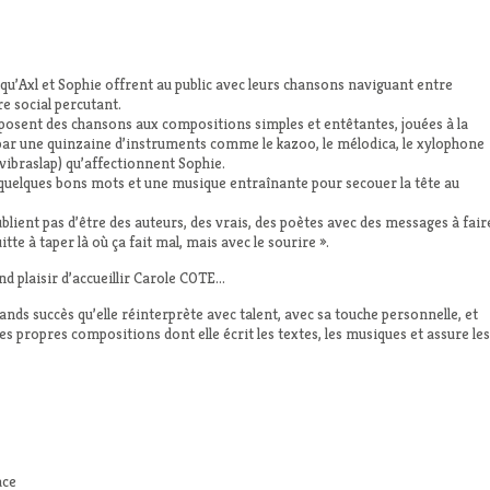
qu’Axl et Sophie offrent au public avec leurs chansons naviguant entre
 social percutant.
oposent des chansons aux compositions simples et entêtantes, jouées à la
par une quinzaine d’instruments comme le kazoo, le mélodica, le xylophone
e vibraslap) qu’affectionnent Sophie.
 quelques bons mots et une musique entraînante pour secouer la tête au
ublient pas d’être des auteurs, des vrais, des poètes avec des messages à fair
e à taper là où ça fait mal, mais avec le sourire ».
nd plaisir d’accueillir Carole COTE…
nds succès qu’elle réinterprète avec talent, avec sa touche personnelle, et
 propres compositions dont elle écrit les textes, les musiques et assure les
ace