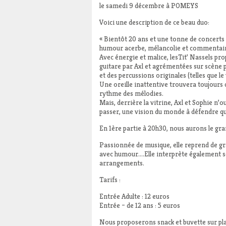
le samedi 9 décembre à POMEYS
Voici une description de ce beau duo:
« Bientôt 20 ans et une tonne de concerts 
humour acerbe, mélancolie et commentaire
Avec énergie et malice, lesTit’ Nassels pr
guitare par Axl et agrémentées sur scène 
et des percussions originales (telles que l
Une oreille inattentive trouvera toujours
rythme des mélodies.
Mais, derrière la vitrine, Axl et Sophie n’o
passer, une vision du monde à défendre quitt
En 1ère partie à 20h30, nous aurons le gra
Passionnée de musique, elle reprend de gra
avec humour….Elle interprète également ses
arrangements.
Tarifs :
Entrée Adulte : 12 euros
Entrée – de 12 ans : 5 euros
Nous proposerons snack et buvette sur pl