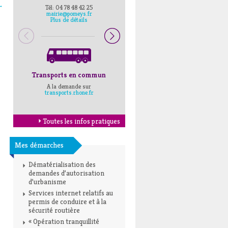
→
Tél: 04 78 48 42 25
Pompiers : 18
mairie@pomeys.fr
Police secours : 17
Plus de détails
Transports en commun
Horaires Mairie
A la demande sur
Cliquez ici
transports.rhone.fr
Toutes les infos pratiques
Mes démarches
Dématérialisation des
demandes d’autorisation
d’urbanisme
Services internet relatifs au
permis de conduire et à la
sécurité routière
« Opération tranquillité