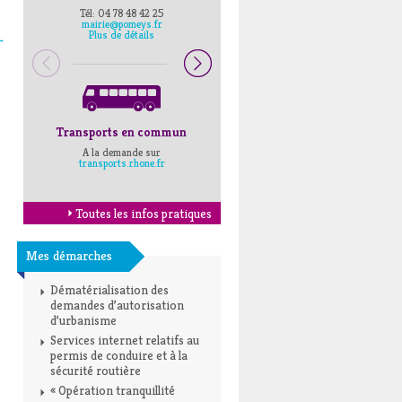
Tél: 04 78 48 42 25
Pompiers : 18
mairie@pomeys.fr
Police secours : 17
Plus de détails
→
Transports en commun
Horaires Mairie
A la demande sur
Cliquez ici
transports.rhone.fr
Toutes les infos pratiques
Mes démarches
Dématérialisation des
demandes d’autorisation
d’urbanisme
Services internet relatifs au
permis de conduire et à la
sécurité routière
« Opération tranquillité