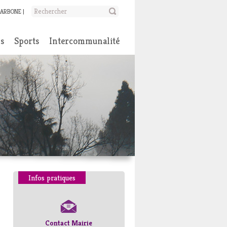
CARBONE
ns
Sports
Intercommunalité
Infos pratiques
Contact Mairie
Numéros d’urgence