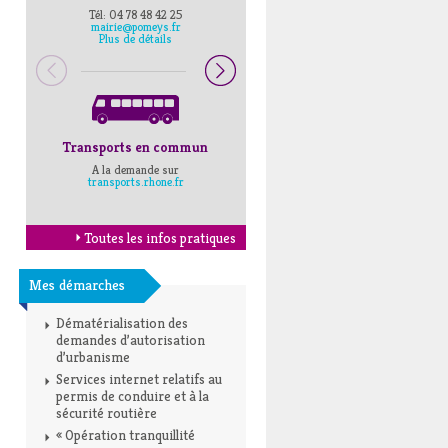
Tél: 04 78 48 42 25
Pompiers : 18
mairie@pomeys.fr
Police secours : 17
Plus de détails
Transports en commun
Horaires Mairie
A la demande sur
Cliquez ici
transports.rhone.fr
Toutes les infos pratiques
Mes démarches
Dématérialisation des
demandes d’autorisation
d’urbanisme
Services internet relatifs au
permis de conduire et à la
sécurité routière
« Opération tranquillité