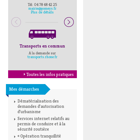
Tél: 04 78 48 42 25
Pompiers : 18
mairie@pomeys.fr
Police secours : 17
Plus de détails
Transports en commun
Horaires Mairie
A la demande sur
Cliquez ici
transports.rhone.fr
Toutes les infos pratiques
Mes démarches
Dématérialisation des
demandes d’autorisation
d’urbanisme
Services internet relatifs au
permis de conduire et à la
sécurité routière
« Opération tranquillité